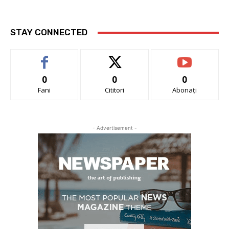
STAY CONNECTED
0
0
0
Fani
Cititori
Abonați
- Advertisement -