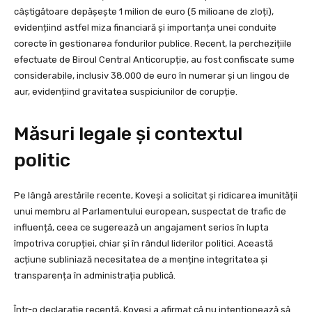
câștigătoare depășește 1 milion de euro (5 milioane de zloți),
evidențiind astfel miza financiară și importanța unei conduite
corecte în gestionarea fondurilor publice. Recent, la perchezițiile
efectuate de Biroul Central Anticorupție, au fost confiscate sume
considerabile, inclusiv 38.000 de euro în numerar și un lingou de
aur, evidențiind gravitatea suspiciunilor de corupție.
Măsuri legale și contextul
politic
Pe lângă arestările recente, Koveși a solicitat și ridicarea imunității
unui membru al Parlamentului european, suspectat de trafic de
influență, ceea ce sugerează un angajament serios în lupta
împotriva corupției, chiar și în rândul liderilor politici. Această
acțiune subliniază necesitatea de a menține integritatea și
transparența în administrația publică.
Într-o declarație recentă, Koveși a afirmat că nu intenționează să