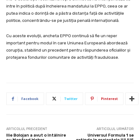
intre în politică după încheierea mandatului la EPPO, ceea ce ar
putea indica o dorință de a păstra distanța față de activitățile
politice, concentrându-se pe justiția penală internațională.
Cu aceste evoluții, ancheta EPPO continuă să fie un reper
important pentru modul în care Uniunea Europeană abordează
corupția, stabilind un precedent pentru răspunderea oficialilor și
protejarea fondurilor comunitare de activități frauduloase.
Facebook
Twitter
Pinterest
ARTICOLUL PRECEDENT
ARTICOLUL URMĂTOR
Ilie Bolojan a avut o întâlnire
Universul Formula 1 se
cu Manfred Weber,
extinde în proiectele IULIUS