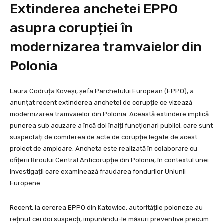
Extinderea anchetei EPPO
asupra corupției în
modernizarea tramvaielor din
Polonia
Laura Codruța Koveși, șefa Parchetului European (EPPO), a
anunțat recent extinderea anchetei de corupție ce vizează
modernizarea tramvaielor din Polonia. Această extindere implică
punerea sub acuzare a încă doi înalți funcționari publici, care sunt
suspectați de comiterea de acte de corupție legate de acest
proiect de amploare. Ancheta este realizată în colaborare cu
ofițerii Biroului Central Anticorupție din Polonia, în contextul unei
investigații care examinează fraudarea fondurilor Uniunii
Europene.
Recent, la cererea EPPO din Katowice, autoritățile poloneze au
reținut cei doi suspecți, impunându-le măsuri preventive precum