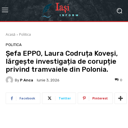
Acasă
Politica
POLITICA
Șefa EPPO, Laura Codruța Koveși,
lărgește investigația de corupție
privind tramvaiele din Polonia.
By
P Anca
0
Iunie 3, 2026
Facebook
Twitter
Pinterest