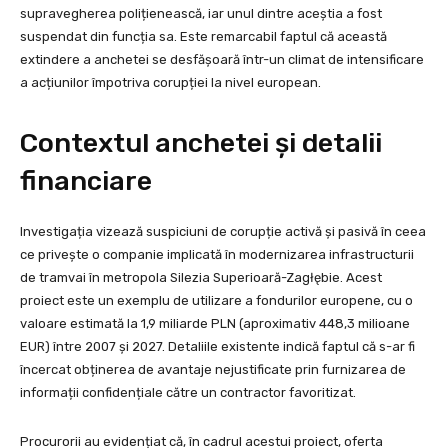
supravegherea polițienească, iar unul dintre aceștia a fost
suspendat din funcția sa. Este remarcabil faptul că această
extindere a anchetei se desfășoară într-un climat de intensificare
a acțiunilor împotriva corupției la nivel european.
Contextul anchetei și detalii
financiare
Investigația vizează suspiciuni de corupție activă și pasivă în ceea
ce privește o companie implicată în modernizarea infrastructurii
de tramvai în metropola Silezia Superioară-Zagłębie. Acest
proiect este un exemplu de utilizare a fondurilor europene, cu o
valoare estimată la 1,9 miliarde PLN (aproximativ 448,3 milioane
EUR) între 2007 și 2027. Detaliile existente indică faptul că s-ar fi
încercat obținerea de avantaje nejustificate prin furnizarea de
informații confidențiale către un contractor favoritizat.
Procurorii au evidențiat că, în cadrul acestui proiect, oferta