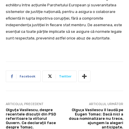
echilibru între acțiunile Parchetului European și suveranitatea
sistemelor de justiție națională, pentru a asigura o colaborare
eficientă în lupta împotriva corupției, fără a compromite
independența justiției în fiecare stat membru. De asemenea, este
esențial ca toate părțile implicate să se asigure că normele legale
sunt respectate, prevenind astfel orice abuz de autoritate.
Facebook
Twitter
ARTICOLUL PRECEDENT
ARTICOLUL URMĂTOR
Olguța Vasilescu, despre
Olguţa Vasilescu îl laudă pe
recentele discuții din PSD
Eugen Tomac: Dacă nici a
referitoare la viitorul
doua nominalizare nu trece,
Guvern. Ce declarații face
ajungem la alegeri
despre Tomac.
anticipate.