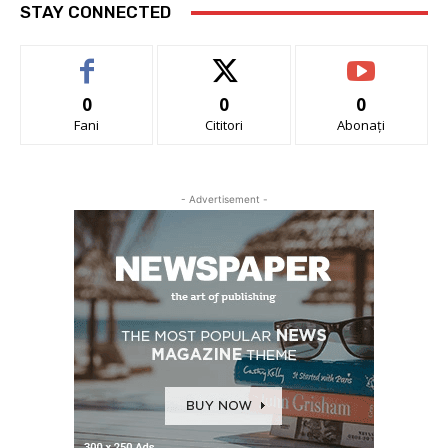
STAY CONNECTED
0
0
0
Fani
Cititori
Abonați
- Advertisement -