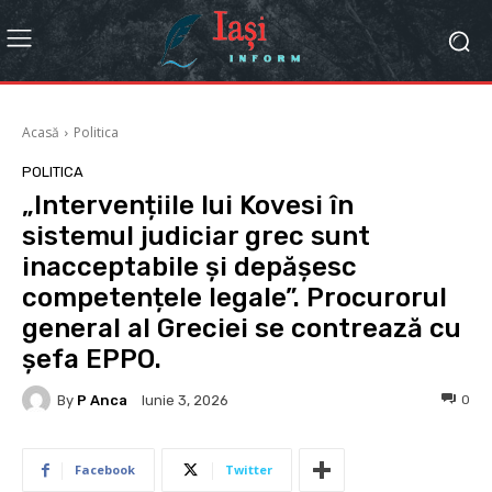
Acasă
Politica
POLITICA
„Intervențiile lui Kovesi în
sistemul judiciar grec sunt
inacceptabile și depășesc
competențele legale”. Procurorul
general al Greciei se contrează cu
șefa EPPO.
By
P Anca
0
Iunie 3, 2026
Facebook
Twitter