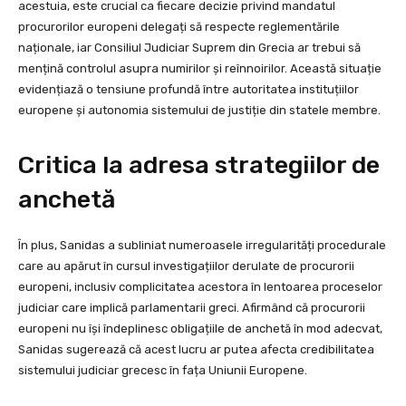
acestuia, este crucial ca fiecare decizie privind mandatul
procurorilor europeni delegați să respecte reglementările
naționale, iar Consiliul Judiciar Suprem din Grecia ar trebui să
mențină controlul asupra numirilor și reînnoirilor. Această situație
evidențiază o tensiune profundă între autoritatea instituțiilor
europene și autonomia sistemului de justiție din statele membre.
Critica la adresa strategiilor de
anchetă
În plus, Sanidas a subliniat numeroasele irregularități procedurale
care au apărut în cursul investigațiilor derulate de procurorii
europeni, inclusiv complicitatea acestora în lentoarea proceselor
judiciar care implică parlamentarii greci. Afirmând că procurorii
europeni nu își îndeplinesc obligațiile de anchetă în mod adecvat,
Sanidas sugerează că acest lucru ar putea afecta credibilitatea
sistemului judiciar grecesc în fața Uniunii Europene.