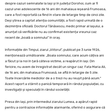
despre cazuri semnalate la Iași și în județul Dorohoi, cum ar fi
cazul unei adolescente de 16 ani din mahalaua ieșeană Frumoasa,
care a fost reportată ca fiind în stare de letargie timp de cinci zile.
Deși știrea a captat atenția comunității, a fost rapid urmată de o
dezmințire oficială. Doctorul Tănăsescu, medic primar al Iașului, a
anunțat că verificările nu au confirmat existența vreunui caz
recent de „boală a somnului” în oraș.
Informațiile din Timpul, ziarul „Viitorul”, publicat pe 3 iunie 1926,
menționează următoarele: „Boala somnului, care acum câțiva ani
a făcut și la noi în țară câteva victime, a reapărut în Iași. Din
fericire, nu avem de înregistrat decât un singur caz. Fata Maria Ali,
de 16 ani, din mahalaua Frumoasă, se află în letargie de 5 zile.
Toate încercările medicilor de a o trezi nu au reușit până acum.”
Acest raport a stârnit o panică temporară în rândul populației, cu
investigații și speculații în rândul societății.
Presa din Iași, prin intermediul ziarului Lumea, a apărut rapid
pentru a contrazice informațiile alarmante, oferind o asigurare că