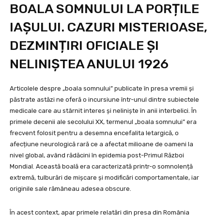
BOALA SOMNULUI LA PORȚILE
IAȘULUI. CAZURI MISTERIOASE,
DEZMINȚIRI OFICIALE ȘI
NELINIȘTEA ANULUI 1926
Articolele despre „boala somnului” publicate în presa vremii și
păstrate astăzi ne oferă o incursiune într-unul dintre subiectele
medicale care au stârnit interes și neliniște în anii interbelici. În
primele decenii ale secolului XX, termenul „boala somnului” era
frecvent folosit pentru a desemna encefalita letargică, o
afecțiune neurologică rară ce a afectat milioane de oameni la
nivel global, având rădăcini în epidemia post-Primul Război
Mondial. Această boală era caracterizată printr-o somnolență
extremă, tulburări de mișcare și modificări comportamentale, iar
originile sale rămâneau adesea obscure.
În acest context, apar primele relatări din presa din România