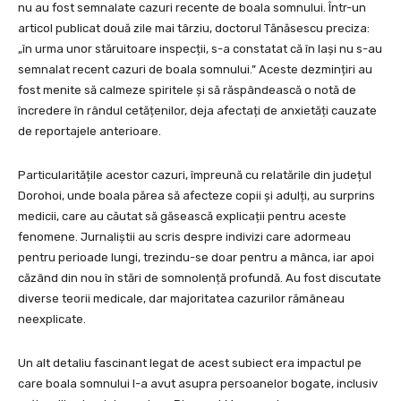
nu au fost semnalate cazuri recente de boala somnului. Într-un
articol publicat două zile mai târziu, doctorul Tănăsescu preciza:
„în urma unor stăruitoare inspecții, s-a constatat că în Iași nu s-au
semnalat recent cazuri de boala somnului.” Aceste dezmințiri au
fost menite să calmeze spiritele și să răspândească o notă de
încredere în rândul cetățenilor, deja afectați de anxietăți cauzate
de reportajele anterioare.
Particularitățile acestor cazuri, împreună cu relatările din județul
Dorohoi, unde boala părea să afecteze copii și adulți, au surprins
medicii, care au căutat să găsească explicații pentru aceste
fenomene. Jurnaliștii au scris despre indivizi care adormeau
pentru perioade lungi, trezindu-se doar pentru a mânca, iar apoi
căzând din nou în stări de somnolență profundă. Au fost discutate
diverse teorii medicale, dar majoritatea cazurilor rămâneau
neexplicate.
Un alt detaliu fascinant legat de acest subiect era impactul pe
care boala somnului l-a avut asupra persoanelor bogate, inclusiv