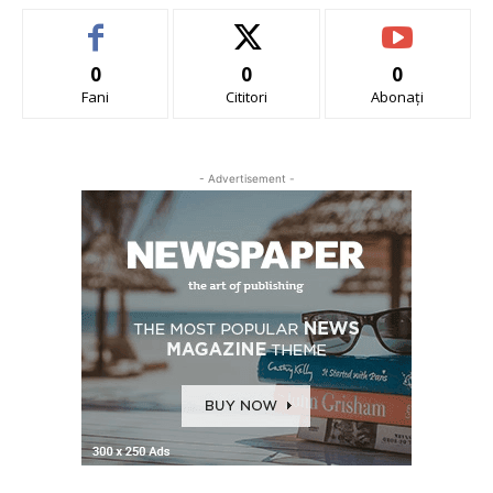
0
0
0
Fani
Cititori
Abonați
- Advertisement -