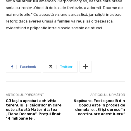
soția miliardarului american Pierpont Morgan, despre care presa
scria cu ironie: „Obosită de lux, de fantezie, a adormit. Doarme de
mai multe zile.” Cu această viziune sarcastică, jurnaliștii întrebau
retoric dacă averea uriașă a familiei va reuși să o trezească,
evidențiind o prăpastie între clasele sociale de atunci.
Facebook
Twitter
ARTICOLUL PRECEDENT
ARTICOLUL URMĂTOR
CJ Iași a aprobat achiziția
Nepăsare. Fosta școală din
terenului și clădirilor în care
Copou este în proces de
este situată Maternitatea
demolare. „Ei își doresc în
„Elena Doamna”. Prețul final:
continuare acest lucru”
14 milioane lei.