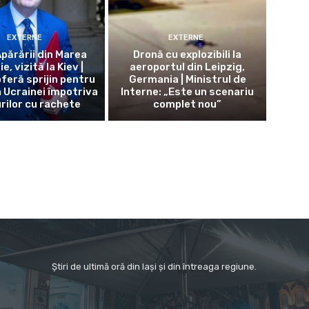
EXTERNE
EXTERNE
Apărării din Marea
Dronă cu explozibili la
e, vizită la Kiev |
aeroportul din Leipzig,
feră sprijin pentru
Germania | Ministrul de
 Ucrainei împotriva
Interne: „Este un scenariu
rilor cu rachete
complet nou”
Știri de ultimă oră din Iași și din întreaga regiune.