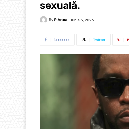
sexuală.
By
P Anca
Iunie 3, 2026
Facebook
Twitter
P