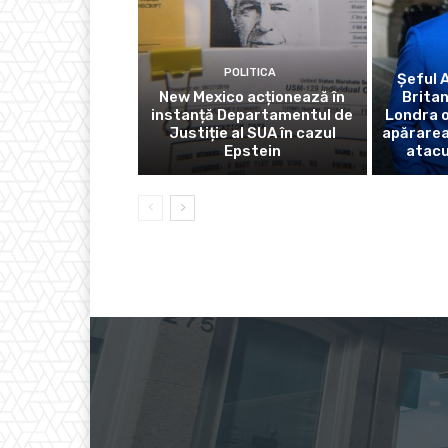
POLITICA
Șeful 
New Mexico acționează în
Britani
instanță Departamentul de
Londra o
Justiție al SUA în cazul
apărarea
Epstein
atacu