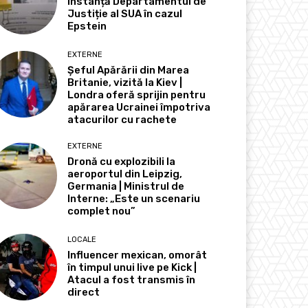
instanță Departamentul de
Justiție al SUA în cazul
Epstein
EXTERNE
Șeful Apărării din Marea
Britanie, vizită la Kiev |
Londra oferă sprijin pentru
apărarea Ucrainei împotriva
atacurilor cu rachete
EXTERNE
Dronă cu explozibili la
aeroportul din Leipzig,
Germania | Ministrul de
Interne: „Este un scenariu
complet nou”
LOCALE
Influencer mexican, omorât
în timpul unui live pe Kick |
Atacul a fost transmis în
direct