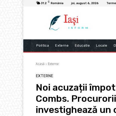
C
31.2
România
joi, august 6, 2026
Termen
Politica
Externe
Educatie
Locale
D
Acasă
Externe
EXTERNE
Noi acuzații împot
Combs. Procurorii
investighează un 