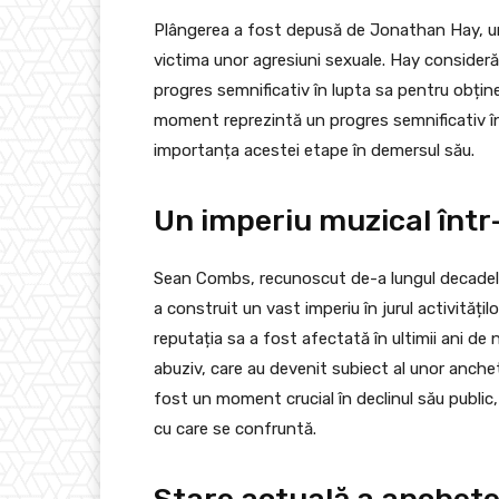
Plângerea a fost depusă de Jonathan Hay, un 
victima unor agresiuni sexuale. Hay consideră 
progres semnificativ în lupta sa pentru obținer
moment reprezintă un progres semnificativ în 
importanța acestei etape în demersul său.
Un imperiu muzical într-
Sean Combs, recunoscut de-a lungul decadelor
a construit un vast imperiu în jurul activitățil
reputația sa a fost afectată în ultimii ani d
abuziv, care au devenit subiect al unor anche
fost un moment crucial în declinul său public, 
cu care se confruntă.
Stare actuală a anchete