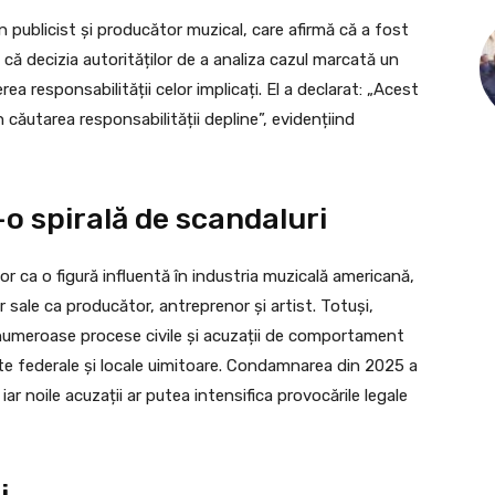
publicist și producător muzical, care afirmă că a fost
că decizia autorităților de a analiza cazul marcată un
ea responsabilității celor implicați. El a declarat: „Acest
căutarea responsabilității depline”, evidențiind
o spirală de scandaluri
 ca o figură influentă în industria muzicală americană,
or sale ca producător, antreprenor și artist. Totuși,
e numeroase procese civile și acuzații de comportament
te federale și locale uimitoare. Condamnarea din 2025 a
iar noile acuzații ar putea intensifica provocările legale
i